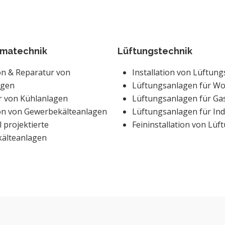
limatechnik
Lüftungstechnik
ion & Reparatur von
Installation von Lüftun
agen
Lüftungsanlagen für W
r von Kühlanlagen
Lüftungsanlagen für Ga
ion von Gewerbekälteanlagen
Lüftungsanlagen für Ind
l projektierte
Feininstallation von Lü
kälteanlagen